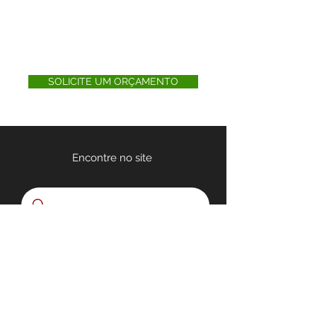
SOLICITE UM ORÇAMENTO
Encontre no site
Quem somos
Nossa Loja
Políticas de Privacidade