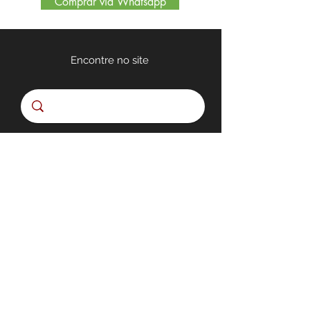
Comprar via Whatsapp
Encontre no site
Quem somos
Nossa Loja
Políticas de Privacidade
MODULAR INTERIORES
RUA MARECHAL FLORIANO PEIXOTO, 302 BARBACENA -
MINAS GERAIS
A MODULAR INTERIORES E SEUS
FORNECEDORES RESERVAM-SE O DIREITO DE