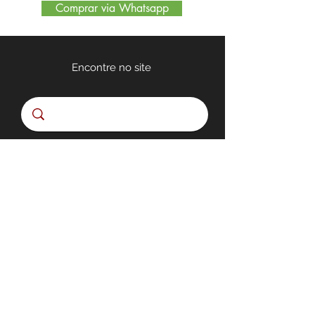
Comprar via Whatsapp
Encontre no site
Quem somos
Nossa Loja
Políticas de Privacidade
MODULAR INTERIORES
RUA MARECHAL FLORIANO PEIXOTO, 302 BARBACENA -
MINAS GERAIS
A MODULAR INTERIORES E SEUS