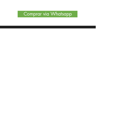
Comprar via Whatsapp
Encontre no site
Quem somos
Nossa Loja
Políticas de Privacidade
MODULAR INTERIORES
RUA MARECHAL FLORIANO PEIXOTO, 302 BARBACENA -
MINAS GERAIS