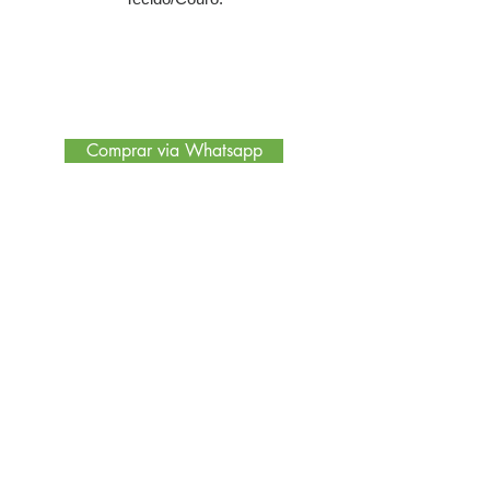
Comprar via Whatsapp
Encontre no site
Quem somos
Nossa Loja
Políticas de Privacidade