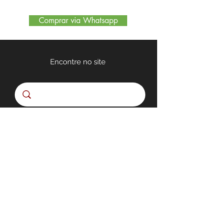
Comprar via Whatsapp
Encontre no site
Quem somos
Nossa Loja
Políticas de Privacidade
MODULAR INTERIORES
RUA MARECHAL FLORIANO PEIXOTO, 302 BARBACENA -
MINAS GERAIS