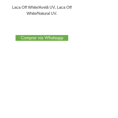
Laca Off White/Avelã UV, Laca Off
White/Natural UV.
Comprar via Whatsapp
Encontre no site
Quem somos
Nossa Loja
Políticas de Privacidade