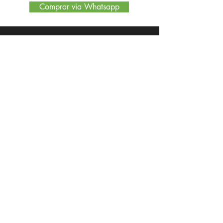
Comprar via Whatsapp
Encontre no site
Quem somos
Nossa Loja
Políticas de Privacidade
MODULAR INTERIORES
RUA MARECHAL FLORIANO PEIXOTO, 302 BARBACENA -
MINAS GERAIS
A MODULAR INTERIORES E SEUS