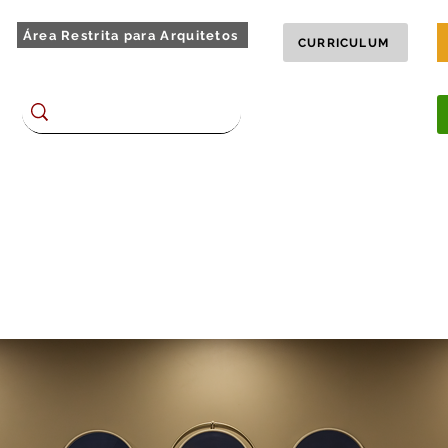
Área Restrita para Arquitetos
CURRICULUM
Encontre no site
BLOG
TOUR 360
chões
Homes e Racks
Dormitórios
Complementos
Plane