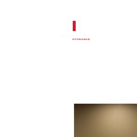
Sala de Jantar
Estofados
Col