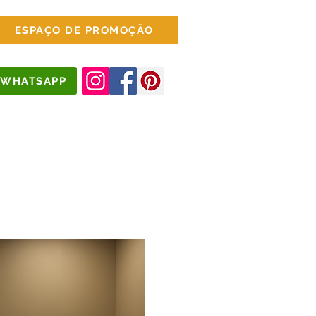
ESPAÇO DE PROMOÇÃO
WHATSAPP
jados
Escritório
Mais Opções...