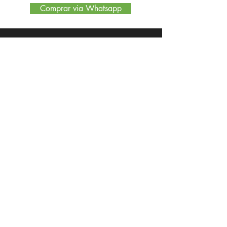
Comprar via Whatsapp
Encontre no site
Quem somos
Nossa Loja
Políticas de Privacidade
MODULAR INTERIORES
RUA MARECHAL FLORIANO PEIXOTO, 302 BARBACENA -
MINAS GERAIS
A MODULAR INTERIORES E SEUS