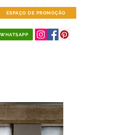
ESPAÇO DE PROMOÇÃO
WHATSAPP
jados
Escritório
Mais Opções...