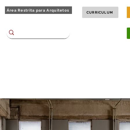
Área Restrita para Arquitetos
CURRICULUM
Encontre no site
BLOG
TOUR 360
chões
Homes e Racks
Dormitórios
Complementos
Plane