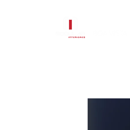
Sala de Jantar
Estofados
Col