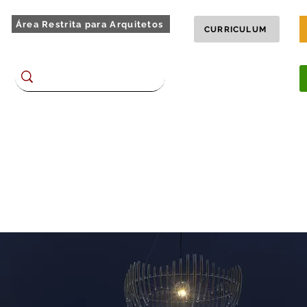
Área Restrita para Arquitetos
CURRICULUM
Encontre no site
BLOG
TOUR 360
chões
Homes e Racks
Dormitórios
Complementos
Plane