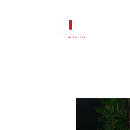
Sala de Jantar
Estofados
Col