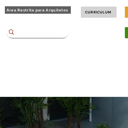
Área Restrita para Arquitetos
CURRICULUM
Encontre no site
BLOG
TOUR 360
chões
Homes e Racks
Dormitórios
Complementos
Plane