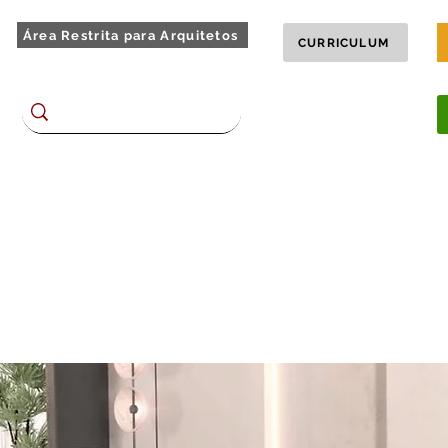
Área Restrita para Arquitetos
CURRICULUM
Encontre no site
BLOG
TOUR 360
chões
Homes e Racks
Dormitórios
Complementos
Plane