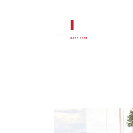
Sala de Jantar
Estofados
Col