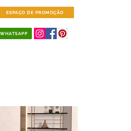
ESPAÇO DE PROMOÇÃO
WHATSAPP
jados
Escritório
Mais Opções...