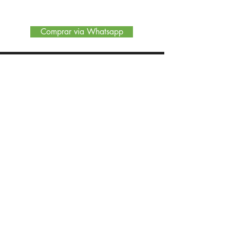
Comprar via Whatsapp
Encontre no site
Quem somos
Nossa Loja
Políticas de Privacidade
MODULAR INTERIORES
RUA MARECHAL FLORIANO PEIXOTO, 302 BARBACENA -
MINAS GERAIS